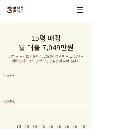
&
15평 매장
​월 매출 7,049만원
삼백돈 돈가츠 서울대점, 2020년 평균 매출 6,700만원
어려운 시기에도 맛있으면 손님들이 찾아 옵니다
7,000만원
3,000만원
1월
2월
3월
4월
5월
6월
7월
8월
9월