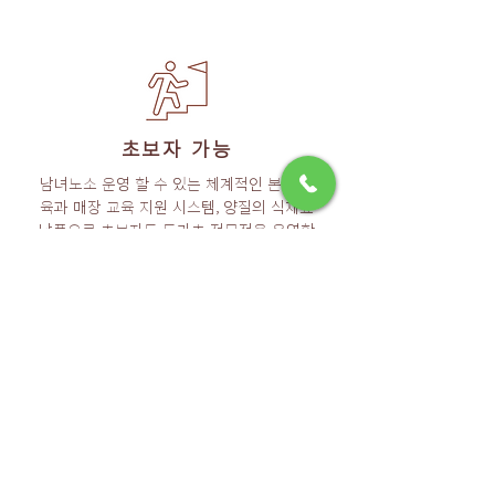
초보자 가능
남녀노소 운영 할 수 있는 체계적인 본점 교
육과 매장 교육 지원 시스템, 양질의 식재료
납품으로 초보자도 돈가츠 전문점을 운영할
수 있습니다.
창업 비용
단위 : 만원 / VAT 별도
항목
세부 내역
15평 기준
가맹비
브랜드 사용 & 상권 보호
1,000
교육비
본사 교육, 오픈 안정화 교육 *​1개월 2인 교육​
500