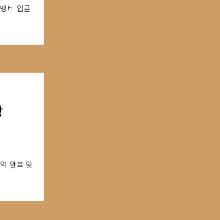
가맹비 입금
장
약 완료 및
료