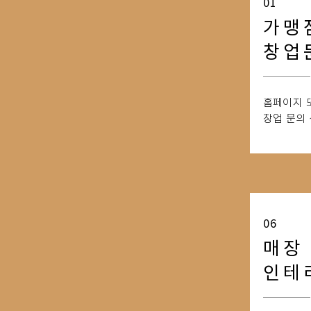
01
가맹
창업
홈페이지 
​창업 문의
06
매장
인테