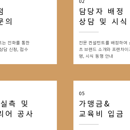
02
점
담당자 배정
문의
상담 및 시식
또는 전화를 통한
전문 컨설턴트를 배정하여
 상담 신청, 접수
츠 브랜드 소개와 프랜차이
명, 시식 동행 안내
05
 실측 및
가맹금&
리어 공사
교육비 입금