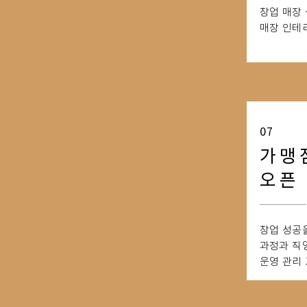
창업 매장
매장 인테리
07
가맹
오픈
창업 성공
과정과
​ 
운영 관리